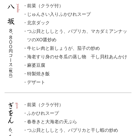
前菜（クラゲ付）
じゅんさい入りふかひれスープ
北京ダック
つぶ貝とししとう、パプリカ、マカダミアンナッ
ツのXO醤炒め
牛ヒレ肉と新しょうが、茄子の炒め
海老すり身のせ冬瓜の蒸し物 干し貝柱あんかけ
麻婆豆腐
特製焼き飯
デザート
前菜（クラゲ付）
ふかひれスープ
春巻きと大海老の天ぷら
つぶ貝とししとう、パプリカと干し蝦の炒め