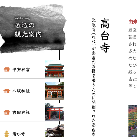
由
豊臣
菩提
され
多大
めた
たび
残っ
吉と
等で