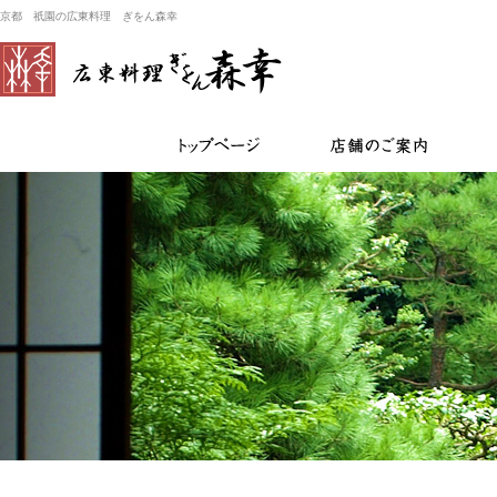
京都 祇園の広東料理 ぎをん森幸