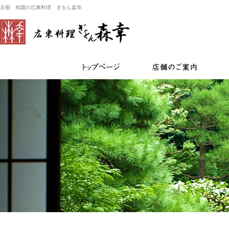
京都 祇園の広東料理 ぎをん森幸