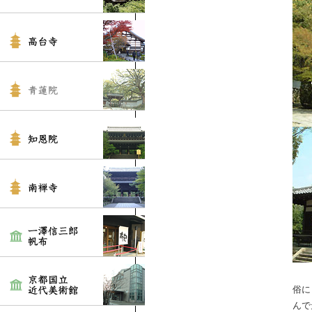
俗に
んで