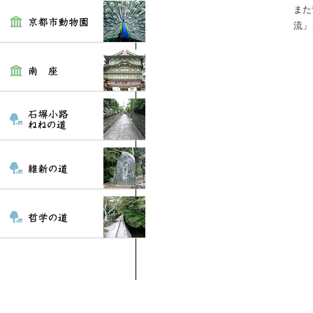
また
流」