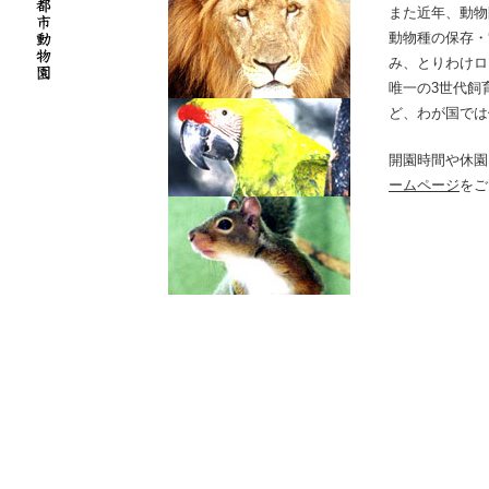
また近年、動物
動物種の保存・
み、とりわけロ
唯一の3世代飼
ど、わが国では
開園時間や休園
ームページ
をご