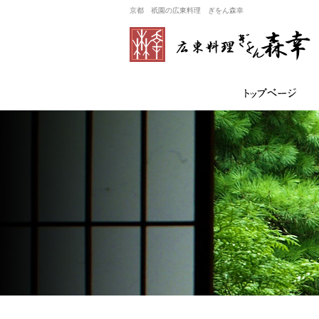
京都 祇園の広東料理 ぎをん森幸